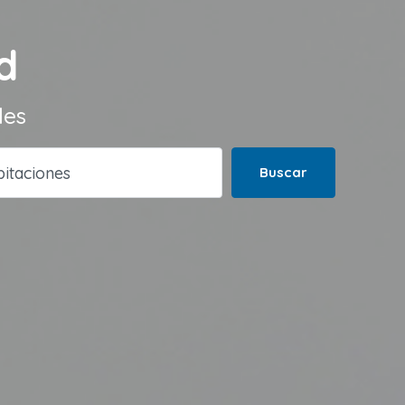
d
des
Buscar